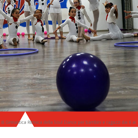
di Ginnastica Ritmica della Soul Dance per bambini e ragazzi dai 6 ai