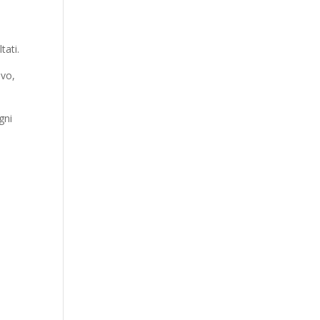
tati.
ivo,
gni