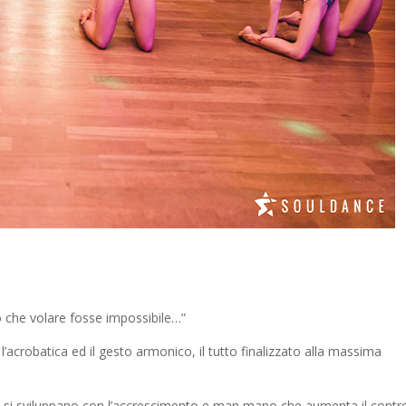
o che volare fosse impossibile…”
a l’acrobatica ed il gesto armonico, il tutto finalizzato alla massima
tà e si sviluppano con l’accrescimento e man mano che aumenta il contr