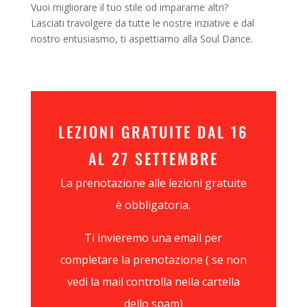
Vuoi migliorare il tuo stile od impararne altri?
Lasciati travolgere da tutte le nostre inziative e dal
nostro entusiasmo, ti aspettiamo alla Soul Dance.
LEZIONI GRATUITE DAL 16
AL 27 SETTEMBRE
La prenotazione alle lezioni gratuite
è obbligatoria.
Ti invieremo una email per
completare la prenotazione ( se non
vedi la mail controlla nella cartella
dello spam)