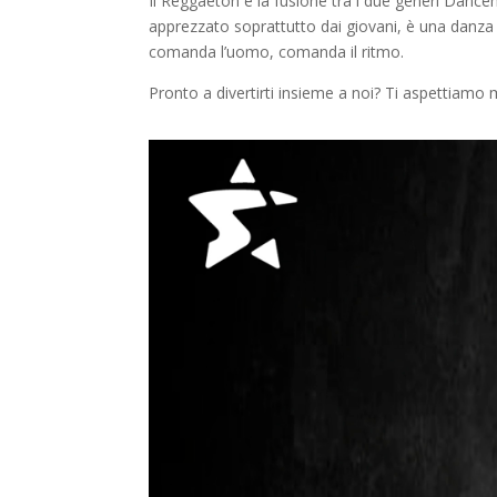
Il Reggaeton è la fusione tra i due generi Danceh
apprezzato soprattutto dai giovani, è una danza sen
comanda l’uomo, comanda il ritmo.
Pronto a divertirti insieme a noi? Ti aspettiamo 