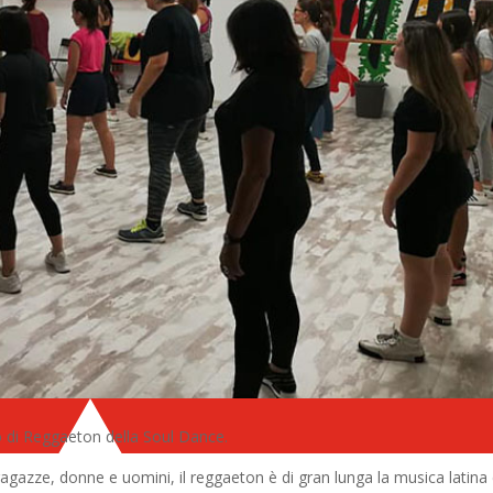
o di Reggaeton della Soul Dance.
 ragazze, donne e uomini, il reggaeton è di gran lunga la musica latina