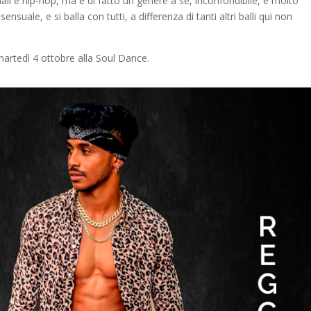
all e hip-hop, ma è di fatto un genere a sé, inconfondibile, e molto
suale, e si balla con tutti, a differenza di tanti altri balli qui non
martedì 4 ottobre alla Soul Dance.