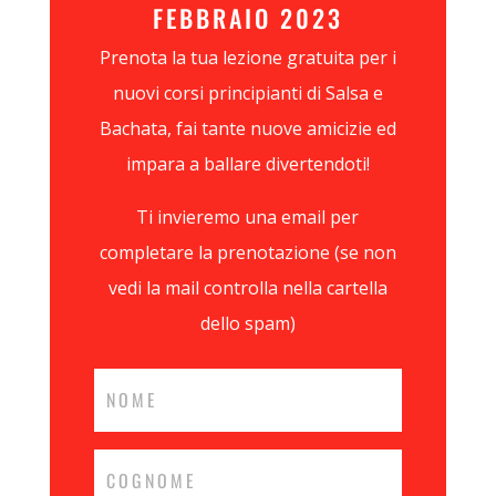
FEBBRAIO 2023
Prenota la tua lezione gratuita per i
nuovi corsi principianti di Salsa e
Bachata, fai tante nuove amicizie ed
impara a ballare divertendoti!
Ti invieremo una email per
completare la prenotazione (se non
vedi la mail controlla nella cartella
dello spam)